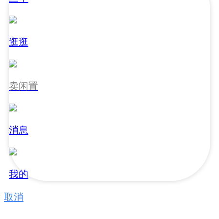
逛逛
卖闲置
消息
我的
取消