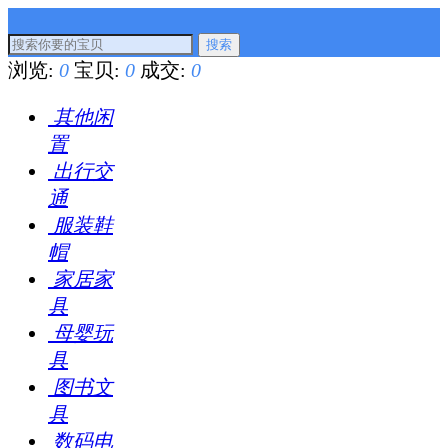
搜索
浏览:
0
宝贝:
0
成交:
0
其他闲
置
出行交
通
服装鞋
帽
家居家
具
母婴玩
具
图书文
具
数码电