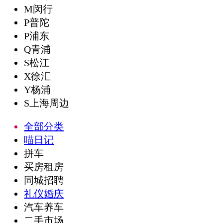
M闵行
P普陀
P浦东
Q青浦
S松江
X徐汇
Y杨浦
S上海周边
全部分类
喵日记
拼车
买房租房
同城招聘
礼仪婚庆
汽车养车
二手市场