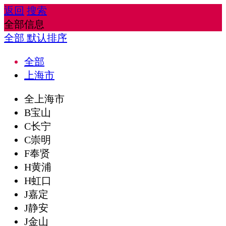
返回
搜索
全部信息
全部
默认排序
全部
上海市
全上海市
B宝山
C长宁
C崇明
F奉贤
H黄浦
H虹口
J嘉定
J静安
J金山