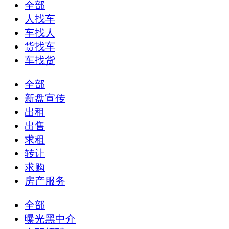
全部
人找车
车找人
货找车
车找货
全部
新盘宣传
出租
出售
求租
转让
求购
房产服务
全部
曝光黑中介