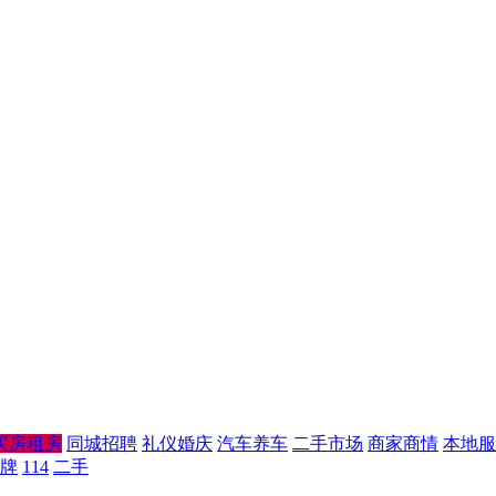
买房租房
同城招聘
礼仪婚庆
汽车养车
二手市场
商家商情
本地服
牌
114
二手