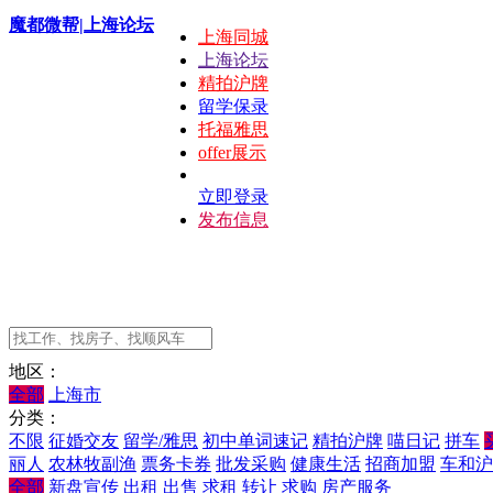
魔都微帮|上海论坛
上海同城
上海论坛
精拍沪牌
留学保录
托福雅思
offer展示
立即登录
发布信息
地区：
全部
上海市
分类：
不限
征婚交友
留学/雅思
初中单词速记
精拍沪牌
喵日记
拼车
丽人
农林牧副渔
票务卡券
批发采购
健康生活
招商加盟
车和沪
全部
新盘宣传
出租
出售
求租
转让
求购
房产服务