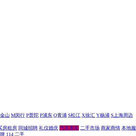
J金山
M闵行
P普陀
P浦东
Q青浦
S松江
X徐汇
Y杨浦
S上海周边
买房租房
同城招聘
礼仪婚庆
汽车养车
二手市场
商家商情
本地服
牌
114
二手