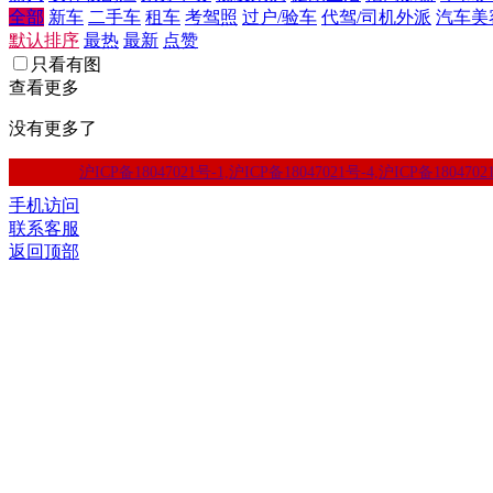
全部
新车
二手车
租车
考驾照
过户/验车
代驾/司机外派
汽车美
默认排序
最热
最新
点赞
只看有图
查看更多
没有更多了
沪ICP备18047021号-1,沪ICP备18047021号-4,沪ICP备1804702
手机访问
联系客服
返回顶部