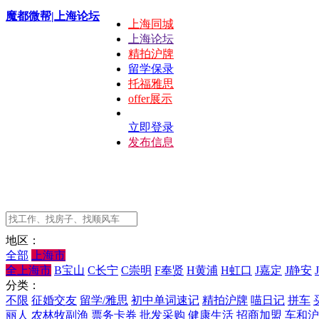
魔都微帮|上海论坛
上海同城
上海论坛
精拍沪牌
留学保录
托福雅思
offer展示
立即登录
发布信息
地区：
全部
上海市
全上海市
B宝山
C长宁
C崇明
F奉贤
H黄浦
H虹口
J嘉定
J静安
分类：
不限
征婚交友
留学/雅思
初中单词速记
精拍沪牌
喵日记
拼车
丽人
农林牧副渔
票务卡券
批发采购
健康生活
招商加盟
车和沪