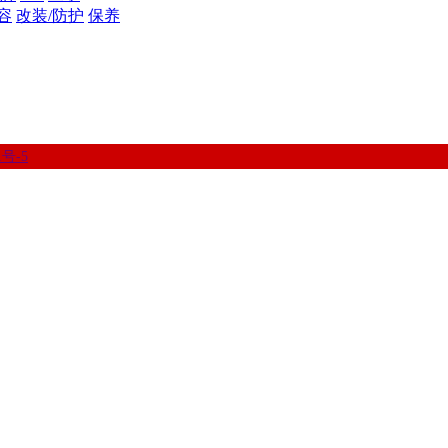
容
改装/防护
保养
1号-5