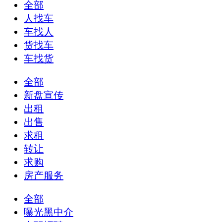
全部
人找车
车找人
货找车
车找货
全部
新盘宣传
出租
出售
求租
转让
求购
房产服务
全部
曝光黑中介