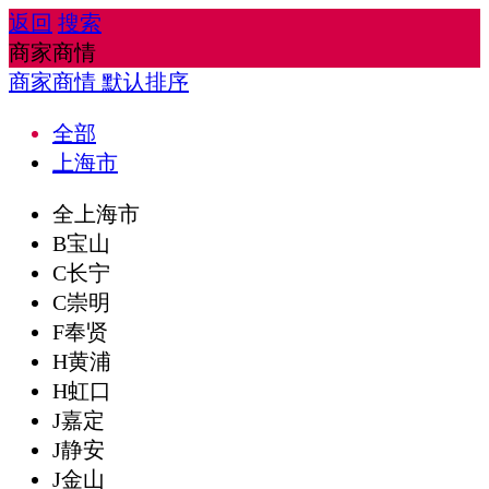
返回
搜索
商家商情
商家商情
默认排序
全部
上海市
全上海市
B宝山
C长宁
C崇明
F奉贤
H黄浦
H虹口
J嘉定
J静安
J金山