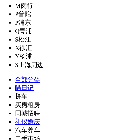
M闵行
P普陀
P浦东
Q青浦
S松江
X徐汇
Y杨浦
S上海周边
全部分类
喵日记
拼车
买房租房
同城招聘
礼仪婚庆
汽车养车
二手市场