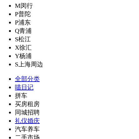
M闵行
P普陀
P浦东
Q青浦
S松江
X徐汇
Y杨浦
S上海周边
全部分类
喵日记
拼车
买房租房
同城招聘
礼仪婚庆
汽车养车
二手市场