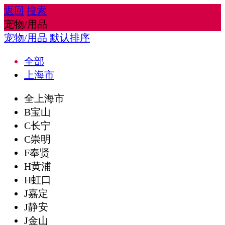
返回
搜索
宠物/用品
宠物/用品
默认排序
全部
上海市
全上海市
B宝山
C长宁
C崇明
F奉贤
H黄浦
H虹口
J嘉定
J静安
J金山