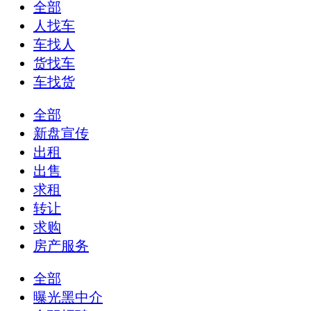
全部
人找车
车找人
货找车
车找货
全部
新盘宣传
出租
出售
求租
转让
求购
房产服务
全部
曝光黑中介