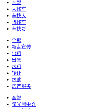
全部
人找车
车找人
货找车
车找货
全部
新盘宣传
出租
出售
求租
转让
求购
房产服务
全部
曝光黑中介