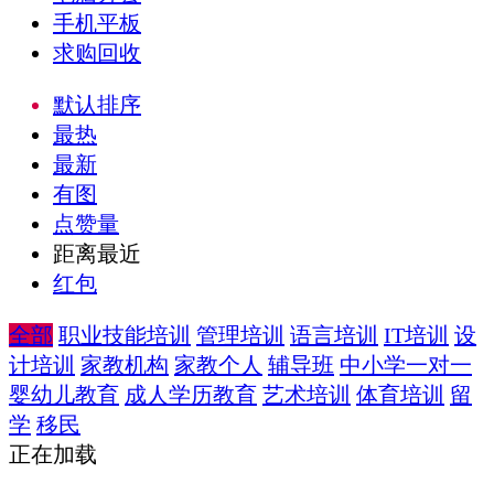
手机平板
求购回收
默认排序
最热
最新
有图
点赞量
距离最近
红包
全部
职业技能培训
管理培训
语言培训
IT培训
设
计培训
家教机构
家教个人
辅导班
中小学一对一
婴幼儿教育
成人学历教育
艺术培训
体育培训
留
学
移民
正在加载