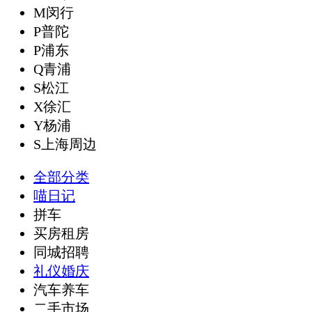
M闵行
P普陀
P浦东
Q青浦
S松江
X徐汇
Y杨浦
S上海周边
全部分类
喵日记
拼车
买房租房
同城招聘
礼仪婚庆
汽车养车
二手市场