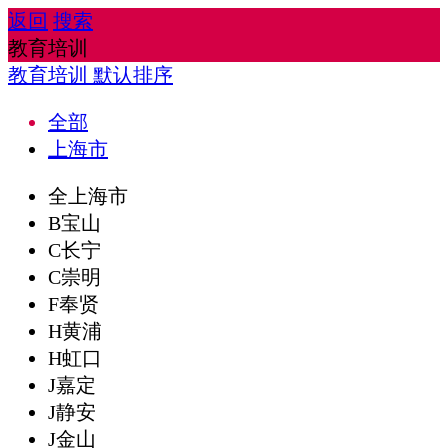
返回
搜索
教育培训
教育培训
默认排序
全部
上海市
全上海市
B宝山
C长宁
C崇明
F奉贤
H黄浦
H虹口
J嘉定
J静安
J金山