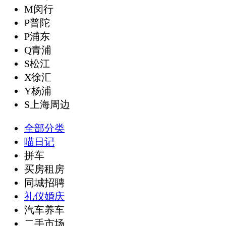
M闵行
P普陀
P浦东
Q青浦
S松江
X徐汇
Y杨浦
S上海周边
全部分类
喵日记
拼车
买房租房
同城招聘
礼仪婚庆
汽车养车
二手市场