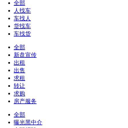
全部
人找车
车找人
货找车
车找货
全部
新盘宣传
出租
出售
求租
转让
求购
房产服务
全部
曝光黑中介