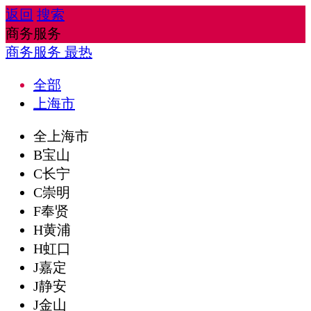
返回
搜索
商务服务
商务服务
最热
全部
上海市
全上海市
B宝山
C长宁
C崇明
F奉贤
H黄浦
H虹口
J嘉定
J静安
J金山