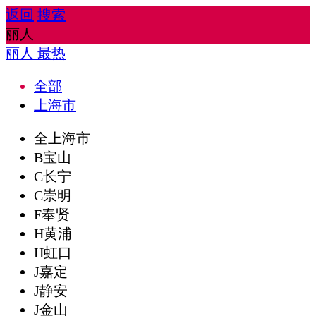
返回
搜索
丽人
丽人
最热
全部
上海市
全上海市
B宝山
C长宁
C崇明
F奉贤
H黄浦
H虹口
J嘉定
J静安
J金山