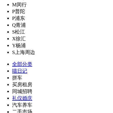
M闵行
P普陀
P浦东
Q青浦
S松江
X徐汇
Y杨浦
S上海周边
全部分类
喵日记
拼车
买房租房
同城招聘
礼仪婚庆
汽车养车
二手市场