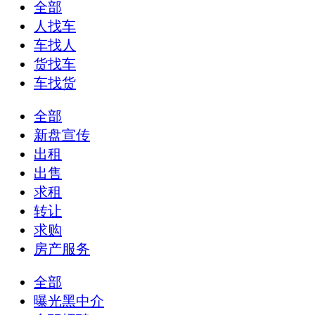
全部
人找车
车找人
货找车
车找货
全部
新盘宣传
出租
出售
求租
转让
求购
房产服务
全部
曝光黑中介