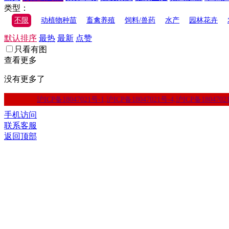
类型：
不限
动植物种苗
畜禽养殖
饲料/兽药
水产
园林花卉
默认排序
最热
最新
点赞
只看有图
查看更多
没有更多了
沪ICP备18047021号-1,沪ICP备18047021号-4,沪ICP备1804702
手机访问
联系客服
返回顶部