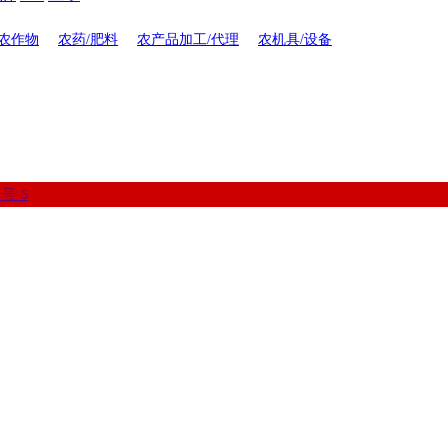
农作物
农药/肥料
农产品加工/代理
农机具/设备
1号-5