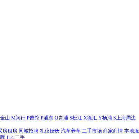
J金山
M闵行
P普陀
P浦东
Q青浦
S松江
X徐汇
Y杨浦
S上海周边
买房租房
同城招聘
礼仪婚庆
汽车养车
二手市场
商家商情
本地服
牌
114
二手