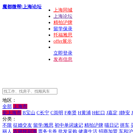
魔都微帮|上海论坛
上海同城
上海论坛
精拍沪牌
留学保录
托福雅思
offer展示
立即登录
发布信息
地区：
全部
上海市
全上海市
B宝山
C长宁
C崇明
F奉贤
H黄浦
H虹口
J嘉定
J静安
分类：
不限
征婚交友
留学/雅思
初中单词速记
精拍沪牌
喵日记
拼车
丽人
农林牧副渔
票务卡券
批发采购
健康生活
招商加盟
车和沪