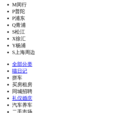
M闵行
P普陀
P浦东
Q青浦
S松江
X徐汇
Y杨浦
S上海周边
全部分类
喵日记
拼车
买房租房
同城招聘
礼仪婚庆
汽车养车
二手市场