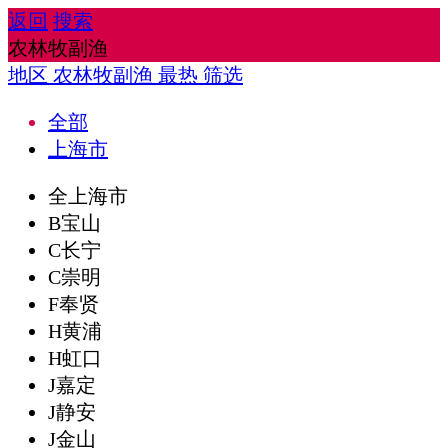
返回
搜索
农林牧副渔
地区
农林牧副渔
最热
筛选
全部
上海市
全上海市
B宝山
C长宁
C崇明
F奉贤
H黄浦
H虹口
J嘉定
J静安
J金山