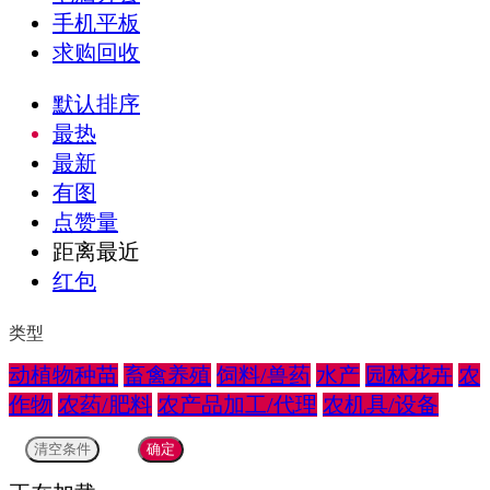
手机平板
求购回收
默认排序
最热
最新
有图
点赞量
距离最近
红包
类型
动植物种苗
畜禽养殖
饲料/兽药
水产
园林花卉
农
作物
农药/肥料
农产品加工/代理
农机具/设备