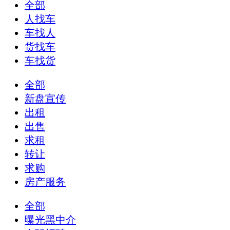
全部
人找车
车找人
货找车
车找货
全部
新盘宣传
出租
出售
求租
转让
求购
房产服务
全部
曝光黑中介