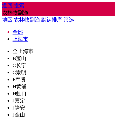
返回
搜索
农林牧副渔
地区
农林牧副渔
默认排序
筛选
全部
上海市
全上海市
B宝山
C长宁
C崇明
F奉贤
H黄浦
H虹口
J嘉定
J静安
J金山