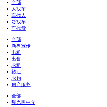
全部
人找车
车找人
货找车
车找货
全部
新盘宣传
出租
出售
求租
转让
求购
房产服务
全部
曝光黑中介