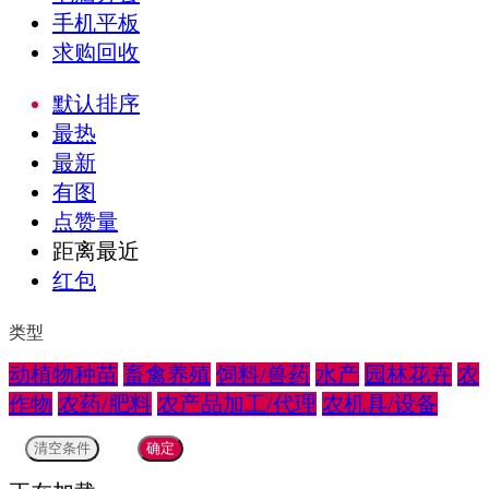
手机平板
求购回收
默认排序
最热
最新
有图
点赞量
距离最近
红包
类型
动植物种苗
畜禽养殖
饲料/兽药
水产
园林花卉
农
作物
农药/肥料
农产品加工/代理
农机具/设备