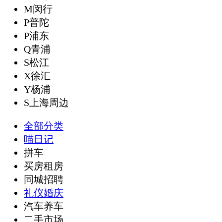
M闵行
P普陀
P浦东
Q青浦
S松江
X徐汇
Y杨浦
S上海周边
全部分类
喵日记
拼车
买房租房
同城招聘
礼仪婚庆
汽车养车
二手市场