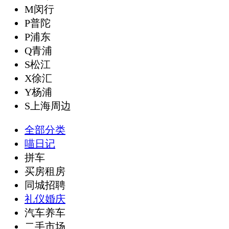
M闵行
P普陀
P浦东
Q青浦
S松江
X徐汇
Y杨浦
S上海周边
全部分类
喵日记
拼车
买房租房
同城招聘
礼仪婚庆
汽车养车
二手市场