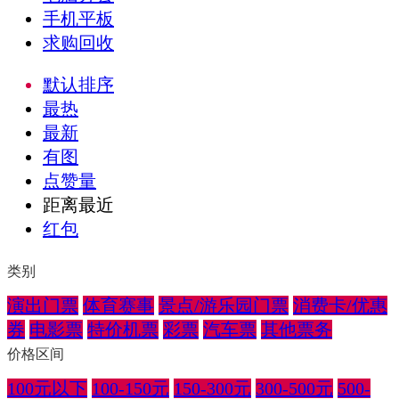
手机平板
求购回收
默认排序
最热
最新
有图
点赞量
距离最近
红包
类别
演出门票
体育赛事
景点/游乐园门票
消费卡/优惠
券
电影票
特价机票
彩票
汽车票
其他票务
价格区间
100元以下
100-150元
150-300元
300-500元
500-