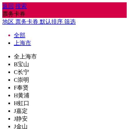
返回
搜索
票务卡券
地区
票务卡券
默认排序
筛选
全部
上海市
全上海市
B宝山
C长宁
C崇明
F奉贤
H黄浦
H虹口
J嘉定
J静安
J金山