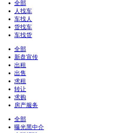
全部
人找车
车找人
货找车
车找货
全部
新盘宣传
出租
出售
求租
转让
求购
房产服务
全部
曝光黑中介