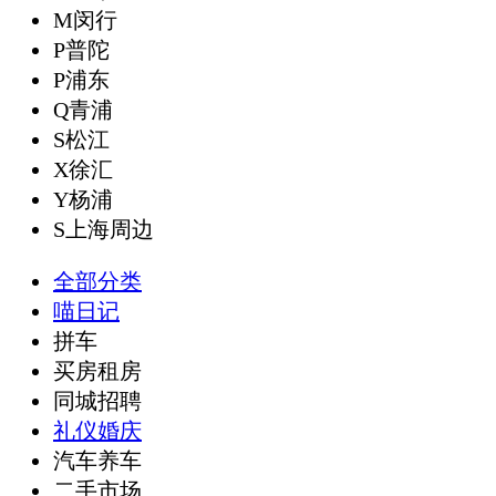
M闵行
P普陀
P浦东
Q青浦
S松江
X徐汇
Y杨浦
S上海周边
全部分类
喵日记
拼车
买房租房
同城招聘
礼仪婚庆
汽车养车
二手市场