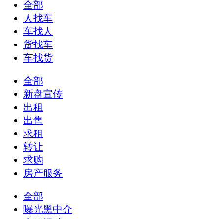
全部
人找车
车找人
货找车
车找货
全部
新盘宣传
出租
出售
求租
转让
求购
房产服务
全部
曝光黑中介