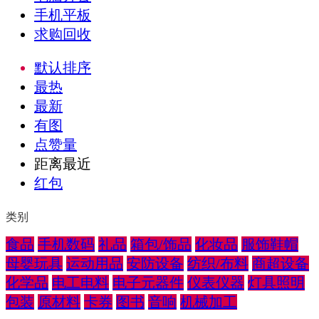
手机平板
求购回收
默认排序
最热
最新
有图
点赞量
距离最近
红包
类别
食品
手机数码
礼品
箱包/饰品
化妆品
服饰鞋帽
母婴玩具
运动用品
安防设备
纺织/布料
商超设备
化学品
电工电料
电子元器件
仪表仪器
灯具照明
包装
原材料
卡券
图书
音响
机械加工