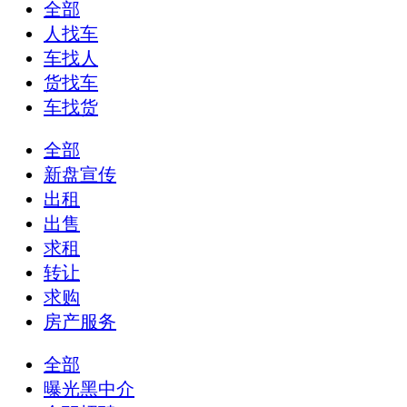
全部
人找车
车找人
货找车
车找货
全部
新盘宣传
出租
出售
求租
转让
求购
房产服务
全部
曝光黑中介