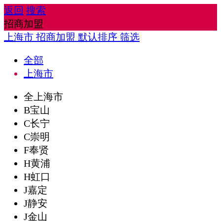
返回
搜索
招商加盟
上海市
招商加盟
默认排序
筛选
全部
上海市
全上海市
B宝山
C长宁
C崇明
F奉贤
H黄浦
H虹口
J嘉定
J静安
J金山