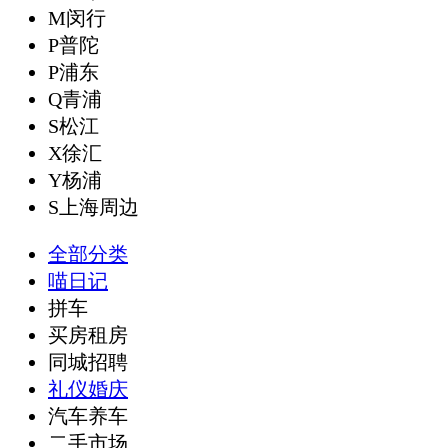
M闵行
P普陀
P浦东
Q青浦
S松江
X徐汇
Y杨浦
S上海周边
全部分类
喵日记
拼车
买房租房
同城招聘
礼仪婚庆
汽车养车
二手市场