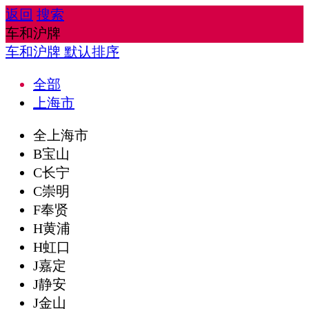
返回
搜索
车和沪牌
车和沪牌
默认排序
全部
上海市
全上海市
B宝山
C长宁
C崇明
F奉贤
H黄浦
H虹口
J嘉定
J静安
J金山