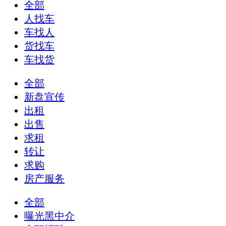
全部
人找车
车找人
货找车
车找货
全部
新盘宣传
出租
出售
求租
转让
求购
房产服务
全部
曝光黑中介