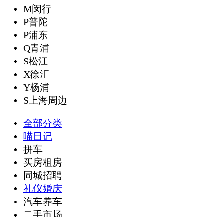
M闵行
P普陀
P浦东
Q青浦
S松江
X徐汇
Y杨浦
S上海周边
全部分类
喵日记
拼车
买房租房
同城招聘
礼仪婚庆
汽车养车
二手市场