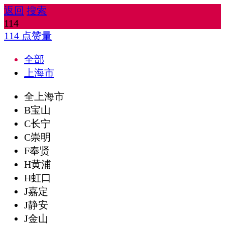
返回
搜索
114
114
点赞量
全部
上海市
全上海市
B宝山
C长宁
C崇明
F奉贤
H黄浦
H虹口
J嘉定
J静安
J金山