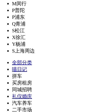
M闵行
P普陀
P浦东
Q青浦
S松江
X徐汇
Y杨浦
S上海周边
全部分类
喵日记
拼车
买房租房
同城招聘
礼仪婚庆
汽车养车
二手市场