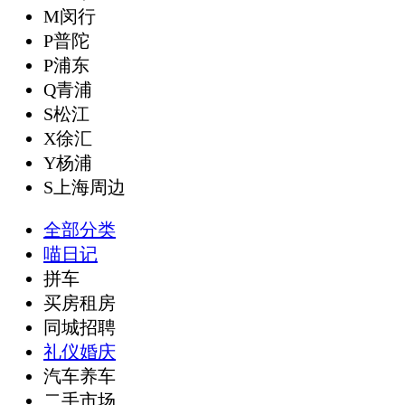
M闵行
P普陀
P浦东
Q青浦
S松江
X徐汇
Y杨浦
S上海周边
全部分类
喵日记
拼车
买房租房
同城招聘
礼仪婚庆
汽车养车
二手市场