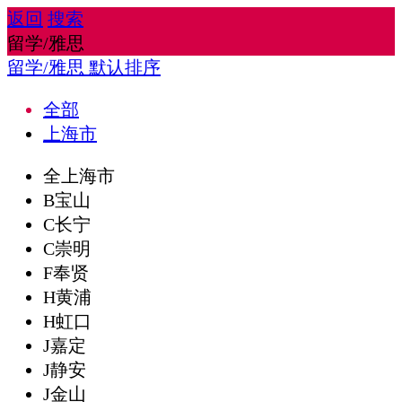
返回
搜索
留学/雅思
留学/雅思
默认排序
全部
上海市
全上海市
B宝山
C长宁
C崇明
F奉贤
H黄浦
H虹口
J嘉定
J静安
J金山