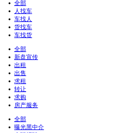
全部
人找车
车找人
货找车
车找货
全部
新盘宣传
出租
出售
求租
转让
求购
房产服务
全部
曝光黑中介