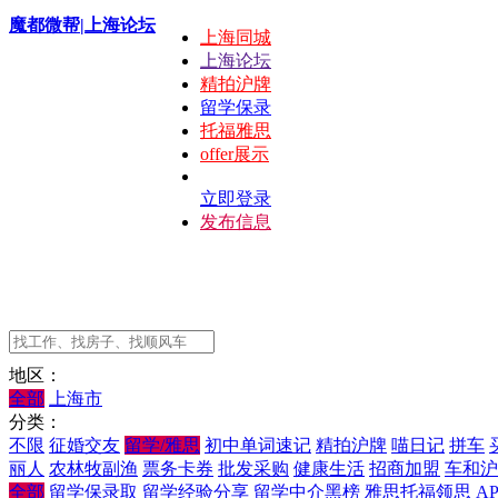
魔都微帮|上海论坛
上海同城
上海论坛
精拍沪牌
留学保录
托福雅思
offer展示
立即登录
发布信息
地区：
全部
上海市
分类：
不限
征婚交友
留学/雅思
初中单词速记
精拍沪牌
喵日记
拼车
丽人
农林牧副渔
票务卡券
批发采购
健康生活
招商加盟
车和沪
全部
留学保录取
留学经验分享
留学中介黑榜
雅思托福领思
AP