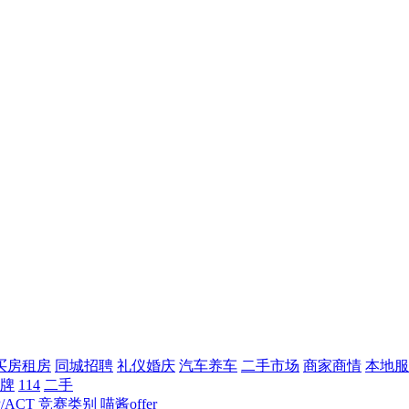
买房租房
同城招聘
礼仪婚庆
汽车养车
二手市场
商家商情
本地服
牌
114
二手
/ACT
竞赛类别
喵酱offer