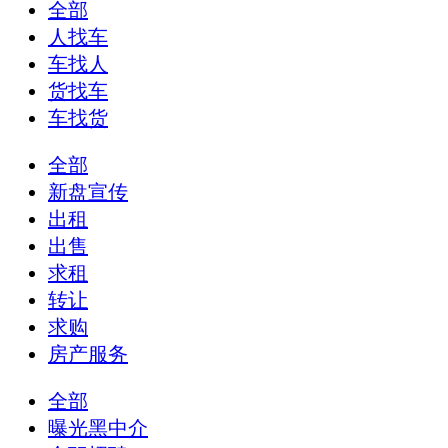
全部
人找车
车找人
货找车
车找货
全部
新盘宣传
出租
出售
求租
转让
求购
房产服务
全部
曝光黑中介