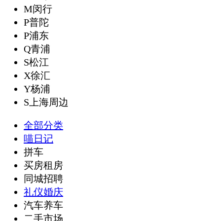
M闵行
P普陀
P浦东
Q青浦
S松江
X徐汇
Y杨浦
S上海周边
全部分类
喵日记
拼车
买房租房
同城招聘
礼仪婚庆
汽车养车
二手市场