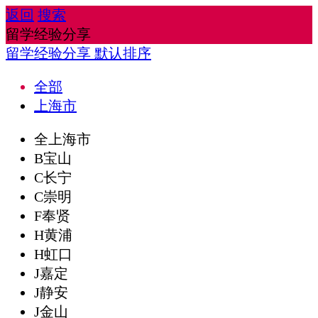
返回
搜索
留学经验分享
留学经验分享
默认排序
全部
上海市
全上海市
B宝山
C长宁
C崇明
F奉贤
H黄浦
H虹口
J嘉定
J静安
J金山