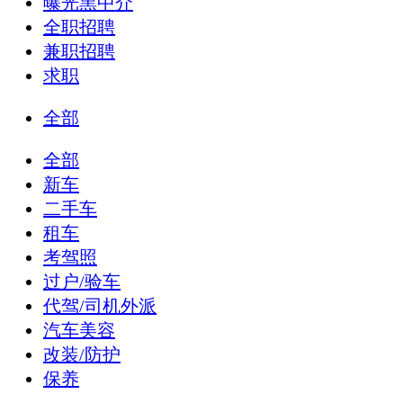
曝光黑中介
全职招聘
兼职招聘
求职
全部
全部
新车
二手车
租车
考驾照
过户/验车
代驾/司机外派
汽车美容
改装/防护
保养