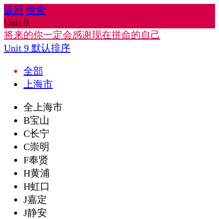
返回
搜索
Unit 9
将来的你一定会感谢现在拼命的自己
Unit 9
默认排序
全部
上海市
全上海市
B宝山
C长宁
C崇明
F奉贤
H黄浦
H虹口
J嘉定
J静安