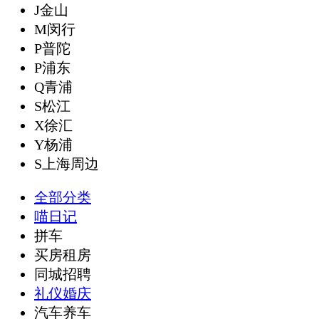
J金山
M闵行
P普陀
P浦东
Q青浦
S松江
X徐汇
Y杨浦
S上海周边
全部分类
喵日记
拼车
买房租房
同城招聘
礼仪婚庆
汽车养车