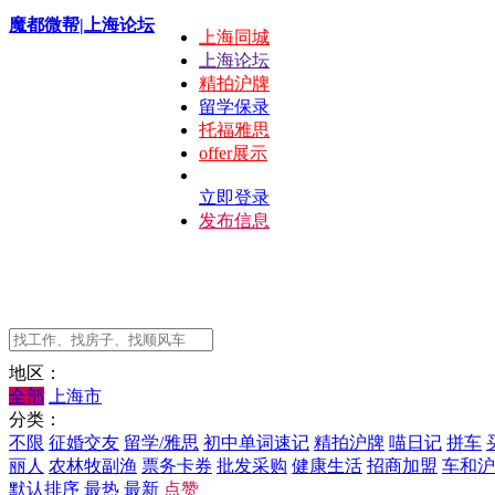
魔都微帮|上海论坛
上海同城
上海论坛
精拍沪牌
留学保录
托福雅思
offer展示
立即登录
发布信息
地区：
全部
上海市
分类：
不限
征婚交友
留学/雅思
初中单词速记
精拍沪牌
喵日记
拼车
丽人
农林牧副渔
票务卡券
批发采购
健康生活
招商加盟
车和沪
默认排序
最热
最新
点赞