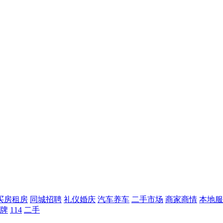
买房租房
同城招聘
礼仪婚庆
汽车养车
二手市场
商家商情
本地服
牌
114
二手