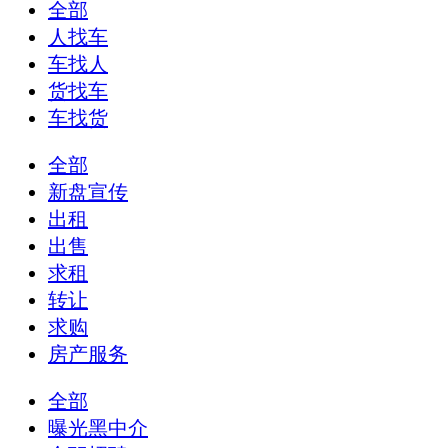
全部
人找车
车找人
货找车
车找货
全部
新盘宣传
出租
出售
求租
转让
求购
房产服务
全部
曝光黑中介