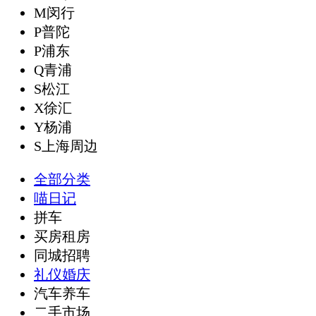
M闵行
P普陀
P浦东
Q青浦
S松江
X徐汇
Y杨浦
S上海周边
全部分类
喵日记
拼车
买房租房
同城招聘
礼仪婚庆
汽车养车
二手市场