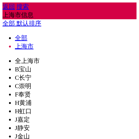
返回
搜索
上海市信息
全部
默认排序
全部
上海市
全上海市
B宝山
C长宁
C崇明
F奉贤
H黄浦
H虹口
J嘉定
J静安
J金山