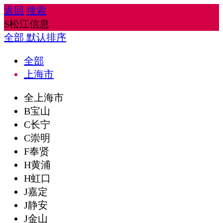
返回
搜索
S松江信息
全部
默认排序
全部
上海市
全上海市
B宝山
C长宁
C崇明
F奉贤
H黄浦
H虹口
J嘉定
J静安
J金山