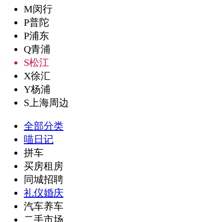
M闵行
P普陀
P浦东
Q青浦
S松江
X徐汇
Y杨浦
S上海周边
全部分类
喵日记
拼车
买房租房
同城招聘
礼仪婚庆
汽车养车
二手市场