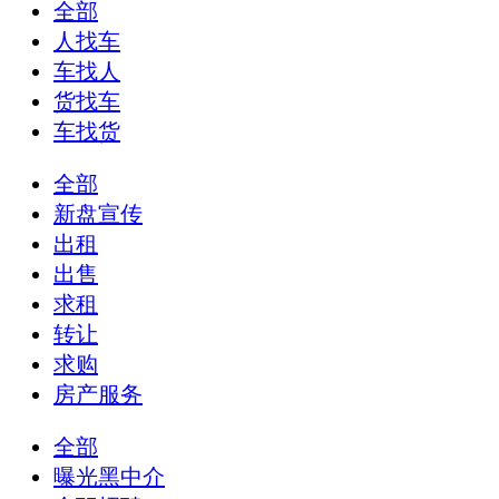
全部
人找车
车找人
货找车
车找货
全部
新盘宣传
出租
出售
求租
转让
求购
房产服务
全部
曝光黑中介