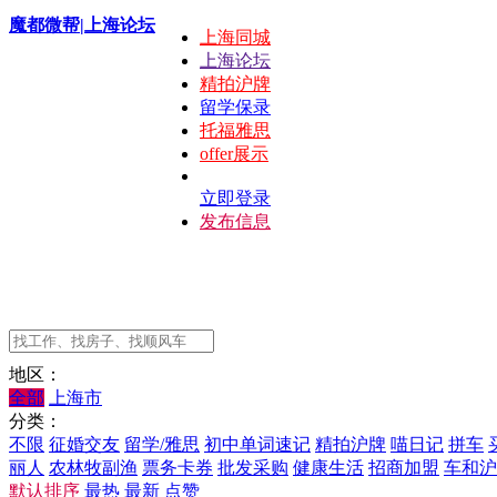
魔都微帮|上海论坛
上海同城
上海论坛
精拍沪牌
留学保录
托福雅思
offer展示
立即登录
发布信息
地区：
全部
上海市
分类：
不限
征婚交友
留学/雅思
初中单词速记
精拍沪牌
喵日记
拼车
丽人
农林牧副渔
票务卡券
批发采购
健康生活
招商加盟
车和沪
默认排序
最热
最新
点赞