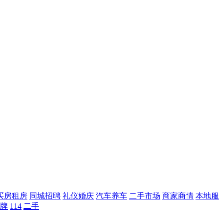
买房租房
同城招聘
礼仪婚庆
汽车养车
二手市场
商家商情
本地服
牌
114
二手