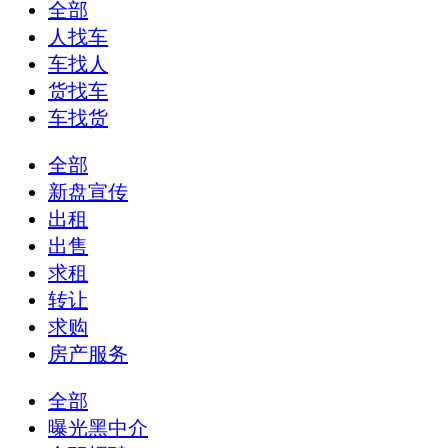
全部
人找车
车找人
货找车
车找货
全部
新盘宣传
出租
出售
求租
转让
求购
房产服务
全部
曝光黑中介