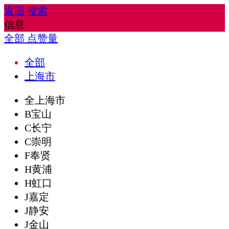
返回
搜索
信息
全部
点赞量
全部
上海市
全上海市
B宝山
C长宁
C崇明
F奉贤
H黄浦
H虹口
J嘉定
J静安
J金山