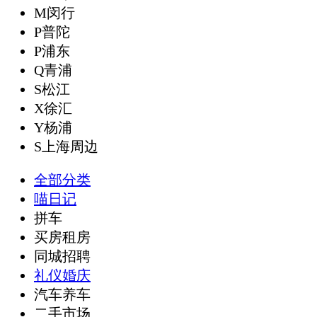
M闵行
P普陀
P浦东
Q青浦
S松江
X徐汇
Y杨浦
S上海周边
全部分类
喵日记
拼车
买房租房
同城招聘
礼仪婚庆
汽车养车
二手市场