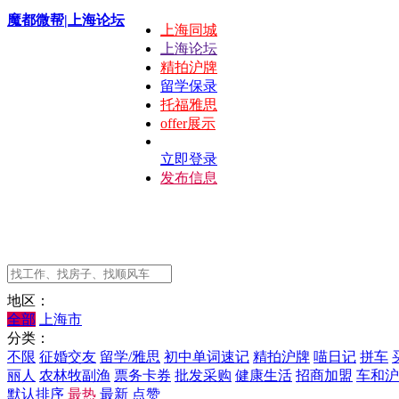
魔都微帮|上海论坛
上海同城
上海论坛
精拍沪牌
留学保录
托福雅思
offer展示
立即登录
发布信息
地区：
全部
上海市
分类：
不限
征婚交友
留学/雅思
初中单词速记
精拍沪牌
喵日记
拼车
丽人
农林牧副渔
票务卡券
批发采购
健康生活
招商加盟
车和沪
默认排序
最热
最新
点赞