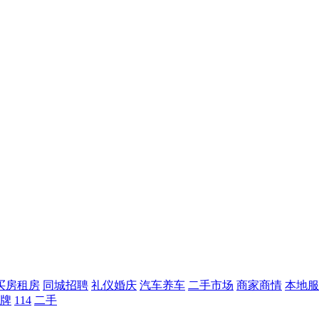
买房租房
同城招聘
礼仪婚庆
汽车养车
二手市场
商家商情
本地服
牌
114
二手