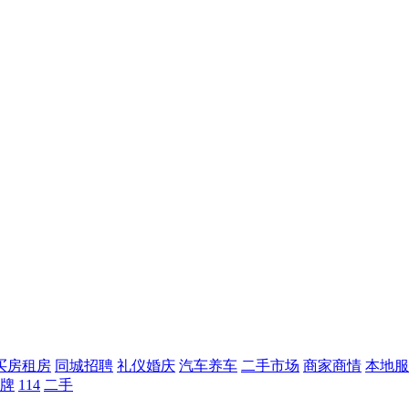
买房租房
同城招聘
礼仪婚庆
汽车养车
二手市场
商家商情
本地服
牌
114
二手