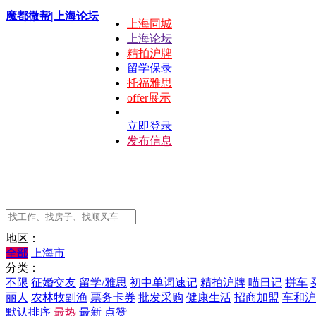
魔都微帮|上海论坛
上海同城
上海论坛
精拍沪牌
留学保录
托福雅思
offer展示
立即登录
发布信息
地区：
全部
上海市
分类：
不限
征婚交友
留学/雅思
初中单词速记
精拍沪牌
喵日记
拼车
丽人
农林牧副渔
票务卡券
批发采购
健康生活
招商加盟
车和沪
默认排序
最热
最新
点赞