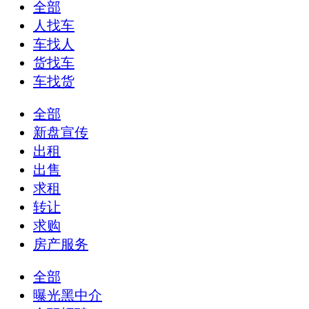
全部
人找车
车找人
货找车
车找货
全部
新盘宣传
出租
出售
求租
转让
求购
房产服务
全部
曝光黑中介