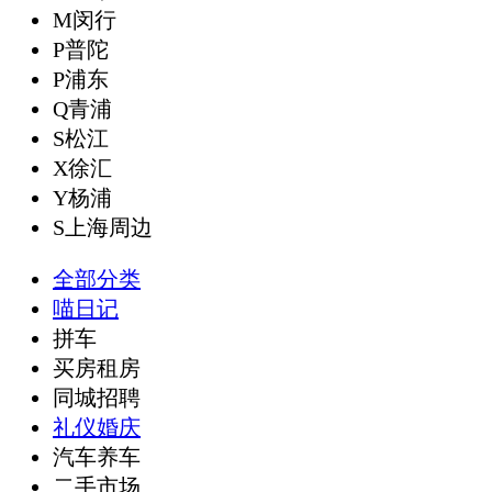
M闵行
P普陀
P浦东
Q青浦
S松江
X徐汇
Y杨浦
S上海周边
全部分类
喵日记
拼车
买房租房
同城招聘
礼仪婚庆
汽车养车
二手市场