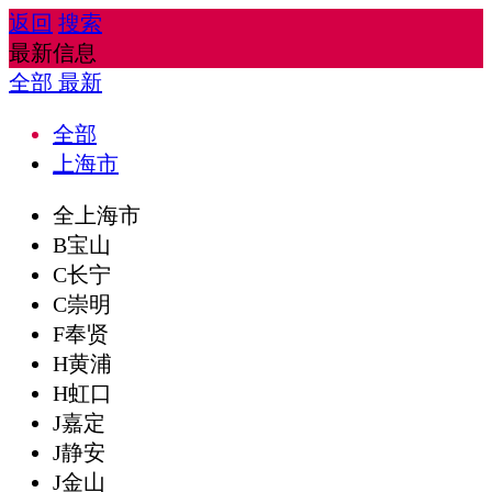
返回
搜索
最新信息
全部
最新
全部
上海市
全上海市
B宝山
C长宁
C崇明
F奉贤
H黄浦
H虹口
J嘉定
J静安
J金山