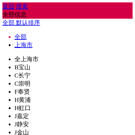
返回
搜索
全部信息
全部
默认排序
全部
上海市
全上海市
B宝山
C长宁
C崇明
F奉贤
H黄浦
H虹口
J嘉定
J静安
J金山