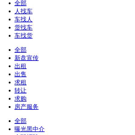
全部
人找车
车找人
货找车
车找货
全部
新盘宣传
出租
出售
求租
转让
求购
房产服务
全部
曝光黑中介