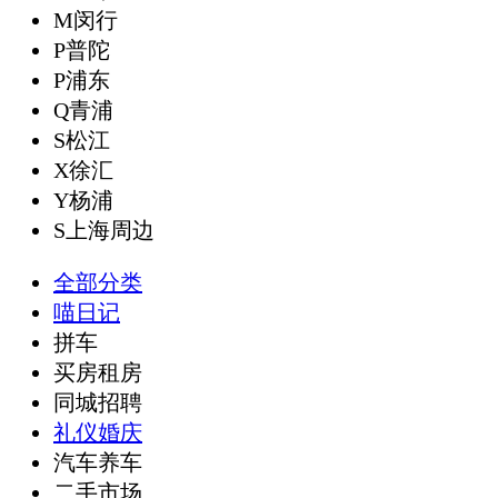
M闵行
P普陀
P浦东
Q青浦
S松江
X徐汇
Y杨浦
S上海周边
全部分类
喵日记
拼车
买房租房
同城招聘
礼仪婚庆
汽车养车
二手市场