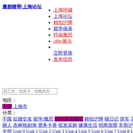
魔都微帮|上海论坛
上海同城
上海论坛
精拍沪牌
留学保录
托福雅思
offer展示
立即登录
发布信息
地区：
全部
上海市
分类：
不限
征婚交友
留学/雅思
初中单词速记
精拍沪牌
喵日记
拼车
丽人
农林牧副渔
票务卡券
批发采购
健康生活
招商加盟
车和沪
全部
Unit 0
Unit 1
Unit 2
Unit 3
Unit 4
Unit 5
Unit 6
Unit 7
Unit 8
U