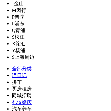
J金山
M闵行
P普陀
P浦东
Q青浦
S松江
X徐汇
Y杨浦
S上海周边
全部分类
喵日记
拼车
买房租房
同城招聘
礼仪婚庆
汽车养车