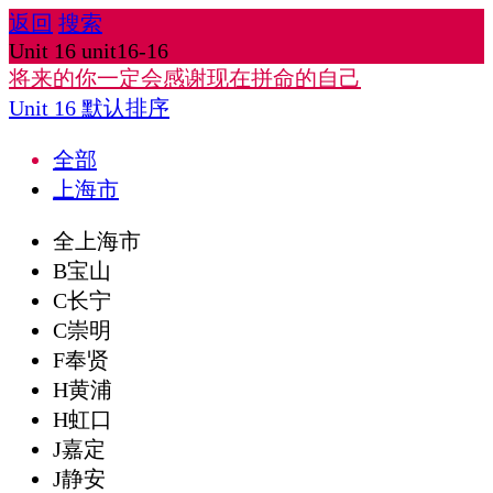
返回
搜索
Unit 16 unit16-16
将来的你一定会感谢现在拼命的自己
Unit 16
默认排序
全部
上海市
全上海市
B宝山
C长宁
C崇明
F奉贤
H黄浦
H虹口
J嘉定
J静安