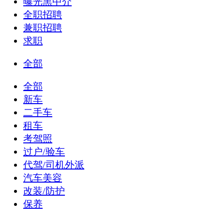
曝光黑中介
全职招聘
兼职招聘
求职
全部
全部
新车
二手车
租车
考驾照
过户/验车
代驾/司机外派
汽车美容
改装/防护
保养