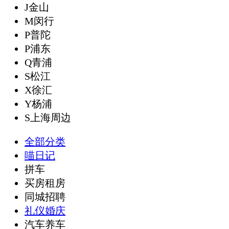
J金山
M闵行
P普陀
P浦东
Q青浦
S松江
X徐汇
Y杨浦
S上海周边
全部分类
喵日记
拼车
买房租房
同城招聘
礼仪婚庆
汽车养车