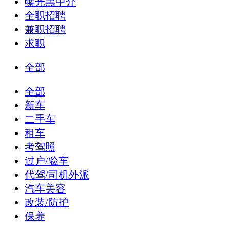
曝光黑中介
全职招聘
兼职招聘
求职
全部
全部
新车
二手车
租车
考驾照
过户/验车
代驾/司机外派
汽车美容
改装/防护
保养