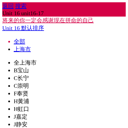
返回
搜索
Unit 16 unit16-17
将来的你一定会感谢现在拼命的自己
Unit 16
默认排序
全部
上海市
全上海市
B宝山
C长宁
C崇明
F奉贤
H黄浦
H虹口
J嘉定
J静安