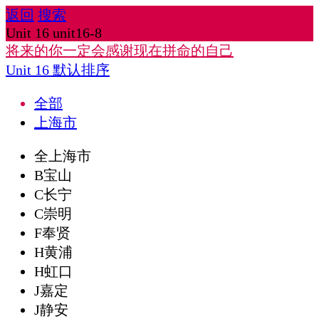
返回
搜索
Unit 16 unit16-8
将来的你一定会感谢现在拼命的自己
Unit 16
默认排序
全部
上海市
全上海市
B宝山
C长宁
C崇明
F奉贤
H黄浦
H虹口
J嘉定
J静安