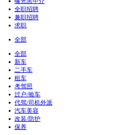
曝光黑中介
全职招聘
兼职招聘
求职
全部
全部
新车
二手车
租车
考驾照
过户/验车
代驾/司机外派
汽车美容
改装/防护
保养