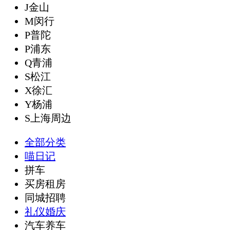
J金山
M闵行
P普陀
P浦东
Q青浦
S松江
X徐汇
Y杨浦
S上海周边
全部分类
喵日记
拼车
买房租房
同城招聘
礼仪婚庆
汽车养车