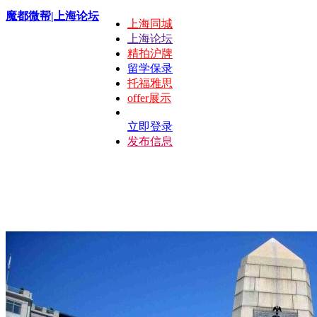
魔都微帮|上海论坛
上海同城
上海论坛
精拍沪牌
留学保录
托福雅思
offer展示
立即登录
发布信息