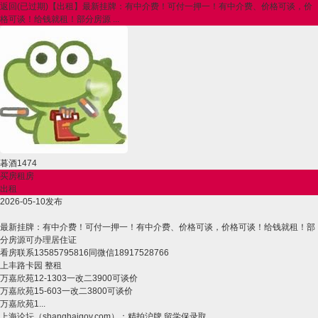
返回
(已过期)【出租】最新挂牌：有中介费！可付一押一！有中介费、价格可谈，价
格可谈！给钱就租！部分房源 ...
暮酒1474
买房租房
出租
2026-05-10发布
最新挂牌：有中介费！可付一押一！有中介费、价格可谈，价格可谈！给钱就租！部
分房源可办理居住证
看房联系13585795816同微信18917528766
上丰路卡园 整租
万嘉欣苑12-1303一改二3900可谈价
万嘉欣苑15-603一改二3800可谈价
万嘉欣苑1...
上海论坛（shanghaigov.com）：精拍沪牌,留学保录取