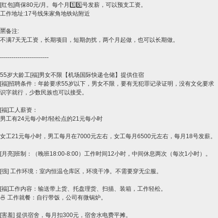
[红包]商保80元/月。每个月1️⃣5️⃣号发薪，可以预支工资。
工作地址:17号线朱家角地铁站附近
🈲备注:
不满7天无工资，长期项目，短期勿扰，两个月起做，也可以长期做。
​-------------------------
55岁大龄工[福]男女不限【机场国际快递仓储】提供住宿
[福]招聘条件：年龄要求55岁以下，男女不限，要有无犯罪记录证明，没有文化要求
识字就行，少数民族也可以接受。
[福]工人薪资：
男工有24元每小时/轻松点的21元每小时
女工21元每小时，男工每月在7000元左右，女工每月6500元左右，每月18号发薪。
[月亮]班制：（晚班18:00-8:00）工作时间12小时，中间休息两次（每次1小时）。
[强] 工作环境：室内恒温仓库区，环境干净。不需要穿无尘服。
[福]工作内容：输送带上货、托盘理货、扫描、装箱，工作轻松。
🍜 工作就餐：自行带饭，公司有微锅炉。
[害羞] 提供宿舍，每月扣300元，宿舍水电费平摊。