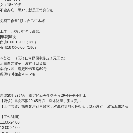
女：18~40岁
不查案底、黑户，新员工带身份证
免费工作餐1顿，自己带水杯
工作：分拣，打包，装卸。
[烟花]班次：
白班6.00-18.00（180）
夜班18.00-6.00（180）
⚠备注：（无论任何原因半路走了无工资）
尽量自带被子，没有可以提供
集合位置：嘉定区纬五路60号
提供临时住宿20-25/晚
​-------------------------
周结209-286/天，嘉定区新开生鲜仓库29号开仓小时工
【要求】男女不限20-45周岁，身体健康，服从安排
【工作内容】根据客户订单要求，对生鲜食材分拣打包，盘点库存，区域卫生清洁。
【工作时间】
11.00-24.00
13.00-24.00