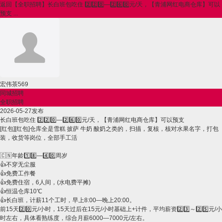
返回
【全职招聘】长白班包吃住 2️⃣2️⃣0️⃣—2️⃣6️⃣0️⃣元/天，【青浦网红电商仓库】可以
预支 ...
宏伟茶569
同城招聘
全职招聘
2026-05-27发布
长白班包吃住 2️⃣2️⃣0️⃣—2️⃣6️⃣0️⃣元/天，【青浦网红电商仓库】可以预支
[红包][红包]仓库全是雪糕 披萨 牛奶 酸奶之类的，扫描，复核，核对水果名字，打包
装，收货等岗位，全部手工活
🇨🇳年龄1️⃣8️⃣—4️⃣0️⃣周岁
👍不穿无尘服
👍免费工作餐
👍免费住宿，6人间，(水电费平摊)
👍恒温仓库10℃
👍长白班，计薪11个工时，早上8:00—晚上20:00。
前15天2️⃣0️⃣元/小时，15天过后在15元/小时基础上+计件，平均薪资2️⃣3️⃣～2️⃣5️⃣元/小
时左右，具体看熟练度，综合月薪6000—7000元/左右。