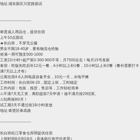
​地址:浦东新区川宏路面试
​​-------------------------
​​​​​奉贤成人用品仓，提供住宿
上午10点面试
🔥长白班，不穿无尘服
男女不限18-40岁，要有物流仓经验
坐满一周可预支500-1000
工资22/小时+超产奖0-300-900不等，月7500左右！每月15号发薪
食宿：吃饭先吃后补12元一餐，4小时以上补1餐，10小时以上补2餐（餐补需要打卡
满7天以上才有）
公寓住宿4-6人间电器设备齐全，10元一天，水电平摊
工作时间：长白班08-20，固定上班，工时稳定
工作内容：包装，拣货，售后等，工作轻松简单
⚠不满7天无工资，离职提前7天申请！做不满月按20结算。
⚠扣商保80/月！
试工期3天不通过按18/小时发放
地址:奉贤区奉高路
​​-------------------------
​长白班松江零食仓库🆘提供住宿
上班时间8点到19点（具体岗位有些许差异）