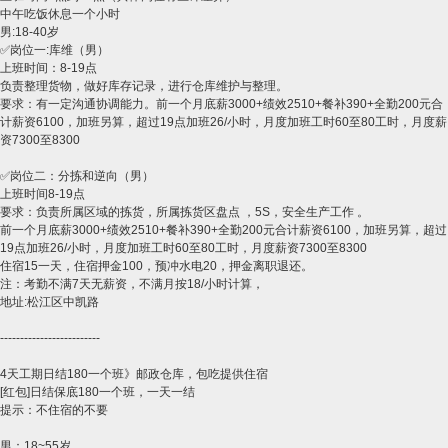
中午吃饭休息一个小时
男:18-40岁
✅岗位一:库维（男）
上班时间：8-19点
负责整理货物，做好库存记录，进行仓库维护与整理。
要求：有一定沟通协调能力。前一个月底薪3000+绩效2510+餐补390+全勤200元合
计薪资6100，加班另算，超过19点加班26/小时，月度加班工时60至80工时，月度薪
资7300至8300
✅岗位二：分拣和逆向（男）
上班时间8-19点
要求：负责所属区域的拣货，所属拣货区盘点 ，5S，安全生产工作 。
前一个月底薪3000+绩效2510+餐补390+全勤200元合计薪资6100，加班另算，超过
19点加班26/小时，月度加班工时60至80工时，月度薪资7300至8300
住宿15一天，住宿押金100，预冲水电20，押金离职退还。
注：考勤不满7天无薪资，不满月按18/小时计算，
地址:松江区中凯路
​-------------------------
​​4天工期日结180一个班》邮政仓库，包吃提供住宿
[红包]日结保底180一个班，一天一结
提示：不住宿的不要
男：18~55岁