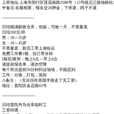
上班地址:上海市闵行区莲花南路2588号（15号线元江路地铁站
🌹备注:名额有限，报名交20押金，下班退，鸽子不退
​​​-------------------------
​日结桃浦邮政仓库，包饭，可做一天，不查案底
日结200元/班
男：18～55岁
女：18～45岁
不查案底，新员工带上身份证
免费工作餐1顿，自己带水杯
[烟花]夜班：晚上6点～早上6点
请提前报名单，请勿空降
每个班次提前50分钟到达场地，不能迟到
工作：分拣，打包，装卸
⚠备注：（无论任何原因半路走了无工资）
地址：普陀区金迈路65号
​​​​​​​​​​​​​​​​--------------------------
日结普陀丹鸟仓库临时工
工资待遇：