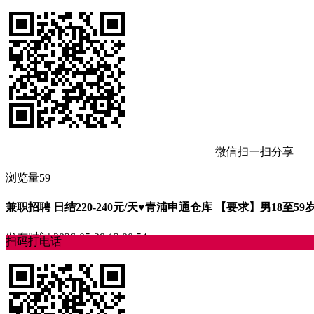
微信扫一扫分享
浏览量59
兼职招聘 ​​日结220-240元/天♥️青浦申通仓库 【要求】男18至
发布时间
2026-05-28 13:00:54
扫码打电话