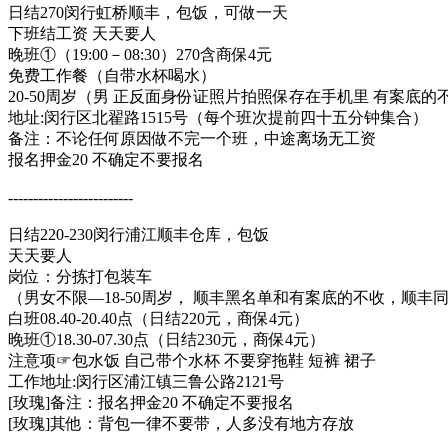
​​日结270闵行虹桥顺丰，包饭，可做一天
下班结工资 天天要人
晚班①（19:00－08:30）270含商保4元
免费工作餐（自带水杯喝水）
20-50周岁（男 正反面身份证照片拍照保存在手机里 有案底的
地址:闵行区北翟路1515号（每个班次提前四十五分钟集合）
备注：不论任何原因做不完一个班，中途离场无工资
报名押金20 不确定不要报名
​​​-------------------------
日结220-230闵行浦江顺丰仓库，包饭
天天要人
岗位：分拣打包装车
（男女不限—18-50周岁， 顺丰黑名单和有案底的不收，顺丰
白班08.40-20.40点（日结220元，商保4元）
晚班①18.30-07.30点（日结230元，商保4元）
注意项☞包水饭 自己带个水杯 不要穿拖鞋 短裤 裙子
工作地址:闵行区浦江镇三鲁公路2121号
[玫瑰]备注：报名押金20 不确定不要报名
[玫瑰]其他：背包一律不要带，人多没有地方存放