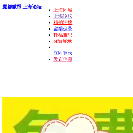
魔都微帮|上海论坛
上海同城
上海论坛
精拍沪牌
留学保录
托福雅思
offer展示
立即登录
发布信息