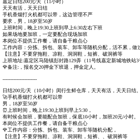
嘉定日结200元/天（11小时）
天天有活，天天日结
手机香烟打火机都可以带，这边管理不严
要求，男，18岁至50岁
上班时间，晚上19:30上班到早上6:30左右下班
如果场地要加班，一定要配合现场加班
本岗位不提供工作餐，请自备干粮点心
工作内容：分拣、拆包、装车、卸车等随机分配，活不累，做
【注意】不要穿拖鞋、凉鞋、洞洞鞋，短裤、破洞裤等
上班地址:嘉定区马陆镇彭封路129弄（11号线嘉定新城地铁站
🌹备注:，报名交20押金下班退，押金定人。
​​​​----------------------
日结200元/天（10小时）闵行生鲜仓库，天天有活，天天日结
🚀手机香烟打火机都可以带
男，18岁至50岁
⏰上班时间，晚上19:30上班到早上5:30，
有时候会加班，要能配合加班，保底10小时，加班20元/小时。
本岗位不提供工作餐，请自备干粮点心
🌹工作内容：分拣、拆包、装车、卸车等随机分配，
【注意】不要穿拖鞋、凉鞋、洞洞鞋，短裤、、破洞裤等