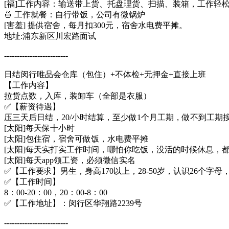
[福]工作内容：输送带上货、托盘理货、扫描、装箱，工作轻
🍜 工作就餐：自行带饭，公司有微锅炉
[害羞] 提供宿舍，每月扣300元，宿舍水电费平摊。
​地址:浦东新区川宏路面试
​​-------------------------​
​日结闵行唯品会仓库（包住）+不体检+无押金+直接上班
【工作内容】
拉货点数，入库，装卸车（全部是衣服）
✅【薪资待遇】
压三天后日结，20/小时结算，至少做1个月工期，做不到工期按
[太阳]每天保十小时
[太阳]包住宿，宿舍可做饭，水电费平摊
[太阳]每天实打实工作时间，哪怕你吃饭，没活的时候休息，
[太阳]每天app领工资，必须微信实名
✅【工作要求】男生，身高170以上，28-50岁，认识26个字
✅【工作时间】
8：00-20：00，20：00-8：00
✅【工作地址】：闵行区华翔路2239号​
​​-------------------------