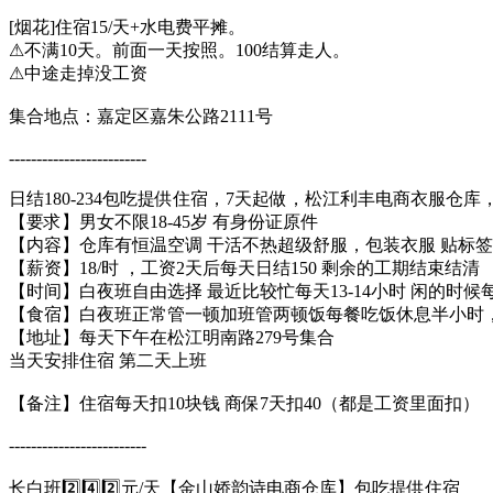
[烟花]住宿15/天+水电费平摊。
⚠不满10天。前面一天按照。100结算走人。
⚠中途走掉没工资
集合地点：嘉定区嘉朱公路2111号
​​​-------------------------​
日结180-234包吃提供住宿，7天起做，松江利丰电商衣服仓库
【要求】男女不限18-45岁 有身份证原件
【内容】仓库有恒温空调 干活不热超级舒服，包装衣服 贴标签
【薪资】18/时 ，工资2天后每天日结150 剩余的工期结束结清
【时间】白夜班自由选择 最近比较忙每天13-14小时 闲的时候每
【食宿】白夜班正常管一顿加班管两顿饭每餐吃饭休息半小时，
【地址】每天下午在松江明南路279号集合
当天安排住宿 第二天上班
【备注】住宿每天扣10块钱 商保7天扣40（都是工资里面扣）
​​​-------------------------
​长白班2️⃣4️⃣2️⃣元/天【金山娇韵诗电商仓库】包吃提供住宿