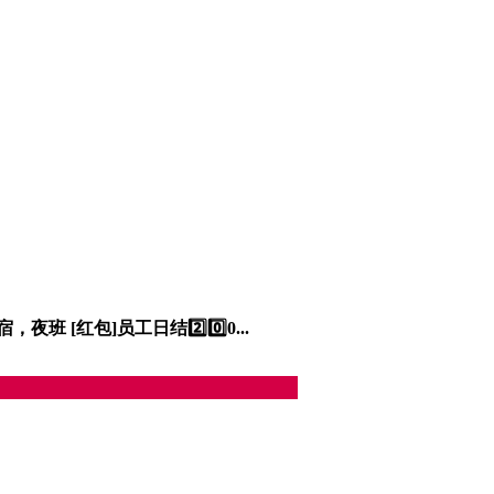
[红包]员工日结2️⃣0️⃣0...