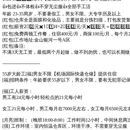
👍包进👍不体检👍不穿无尘服👍全部手工活
年龄 23-35周岁，不要暑假工，男女不限。大专学历及以上
[红包]仓库全是面膜和化妆品，主要就是分拣扫描，打包发货
[红包]薪资2⃣️2️⃣元✖️1⃣️1️⃣H=2⃣️4️⃣2️⃣元/天✖️3️⃣0️⃣天＝7️⃣2️⃣0️
[红包]免费两顿工作餐，住宿400元/月，商保100元/月，每个
[红包]工作地址:金山银河一号A区
[红包]备注:
不满3天无工资，最低两个月起做，做不到勿扰，也可以长期做
​​​​​​​​​​​--------------------------
​55岁大龄工[福]男女不限【机场国际快递仓储】提供住宿
[福]招聘条件：年龄要求55岁以下，男女不限，要有无犯罪
[福]工人薪资：
男工有24元每小时/轻松点的21元每小时
女工21元每小时，男工每月在7000元左右，女工每月6500元左
[月亮]班制：（晚班18:00-8:00）工作时间12小时，中间休息
[强] 工作环境：室内恒温仓库区，环境干净。不需要穿无尘服