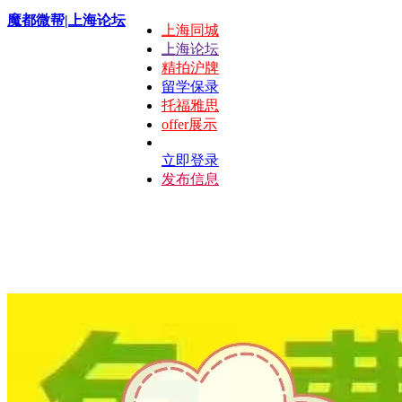
魔都微帮|上海论坛
上海同城
上海论坛
精拍沪牌
留学保录
托福雅思
offer展示
立即登录
发布信息