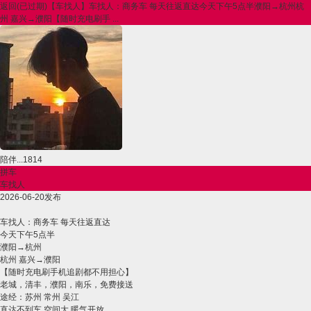
返回
(已过期)【车找人】车找人：商务车 每天往返直达今天下午5点半濮阳→杭州杭
州 嘉兴→濮阳【随时充电刷手 ...
陪伴...1814
拼车
车找人
2026-06-20发布
车找人：商务车 每天往返直达
今天下午5点半
濮阳→杭州
杭州 嘉兴→濮阳
【随时充电刷手机追剧都不用担心】
老城，清丰，濮阳，南乐，免费接送
途经：苏州 常州 吴江
直达不到车 空间大 暖气开放