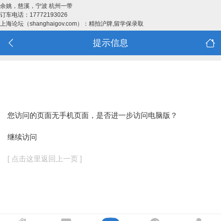
余姚，慈溪，宁波 杭州一带
订车电话：17772193026
上海论坛（shanghaigov.com）：精拍沪牌,留学保录取
提示信息
您访问的页面无手机页面，是否进一步访问电脑版？
继续访问
[ 点击这里返回上一页 ]