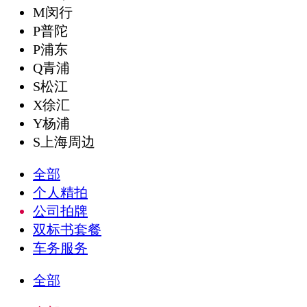
M闵行
P普陀
P浦东
Q青浦
S松江
X徐汇
Y杨浦
S上海周边
全部
个人精拍
公司拍牌
双标书套餐
车务服务
全部